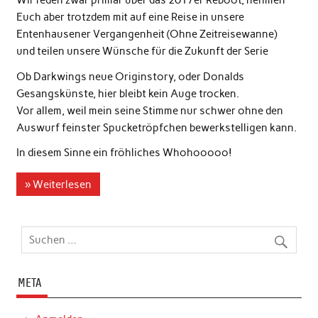
Wir reden zwar primär über das 2017er Reboot, nehmen
Euch aber trotzdem mit auf eine Reise in unsere
Entenhausener Vergangenheit (Ohne Zeitreisewanne)
und teilen unsere Wünsche für die Zukunft der Serie
Ob Darkwings neue Originstory, oder Donalds
Gesangskünste, hier bleibt kein Auge trocken.
Vor allem, weil mein seine Stimme nur schwer ohne den
Auswurf feinster Spucketröpfchen bewerkstelligen kann.
In diesem Sinne ein fröhliches Whohooooo!
» Weiterlesen
META