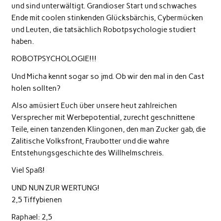
und sind unterwältigt. Grandioser Start und schwaches
Ende mit coolen stinkenden Glücksbärchis, Cybermücken
und Leuten, die tatsächlich Robotpsychologie studiert
haben.
ROBOTPSYCHOLOGIE!!!
Und Micha kennt sogar so jmd. Ob wir den mal in den Cast
holen sollten?
Also amüsiert Euch über unsere heut zahlreichen
Versprecher mit Werbepotential, zurecht geschnittene
Teile, einen tanzenden Klingonen, den man Zucker gab, die
Zalitische Volksfront, Fraubotter und die wahre
Entstehungsgeschichte des Willhelmschreis.
Viel Spaß!
UND NUN ZUR WERTUNG!
2,5 Tiffybienen
Raphael: 2,5