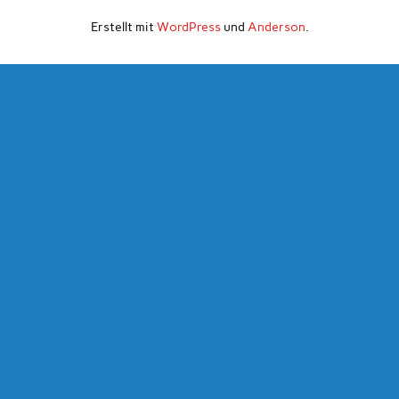
Erstellt mit
WordPress
und
Anderson
.