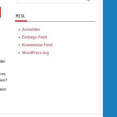
META
Anmelden
Eintrags-Feed
Kommentar-Feed
WordPress.org
 der
u
ines
ßen?
gann