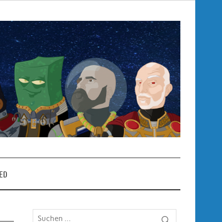
Pop
– P
ED