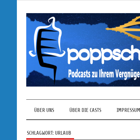
Skip
to
content
Podcasts zu Ihrem Vergnügen
ÜBER UNS
ÜBER DIE CASTS
IMPRESSUM
SCHLAGWORT:
URLAUB