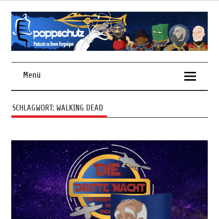
Skip
to
content
Podcasts zu Ihrem Vergnügen
Menü
SCHLAGWORT:
WALKING DEAD