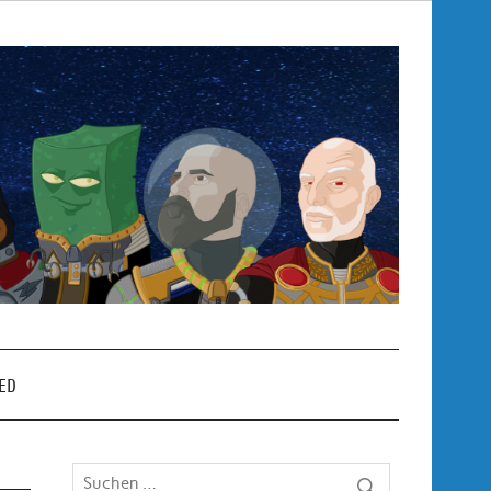
Pop
– P
ED