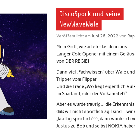
DiscoSpock und seine
NewWaveWale
Veröffentlicht am
Juni 26, 2022
von
Rap
Mein Gott, wie artete das denn aus…
Langer Cold Opener mit einem Geräus
von DER REGIE!
Dann viel „Fachwissen“ über Wale und
Tripper vom Flipper.
Und die Frage „Wo liegt eigentlich Vul
Im Saarland, oder der Vulkaneifel?“
Aber es wurde traurig… die Erkenntnis
daß wir nicht sportlich agil sind… wir 
„kräftig sportlich“^^, dann wurde ich 
Justus zu Bob und selbst NOKIA haben