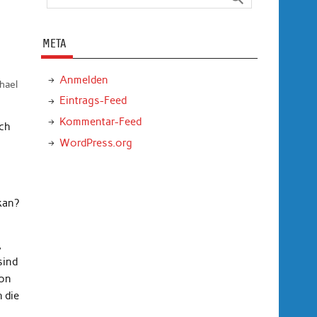
META
Anmelden
hael
Eintrags-Feed
Kommentar-Feed
ch
WordPress.org
kan?
,
sind
von
 die