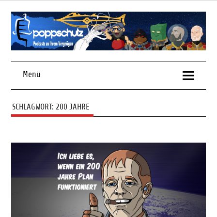
Skip
to
content
Podcasts zu Ihrem Vergnügen
Menü
SCHLAGWORT:
200 JAHRE