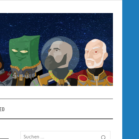
Pop
– P
ED