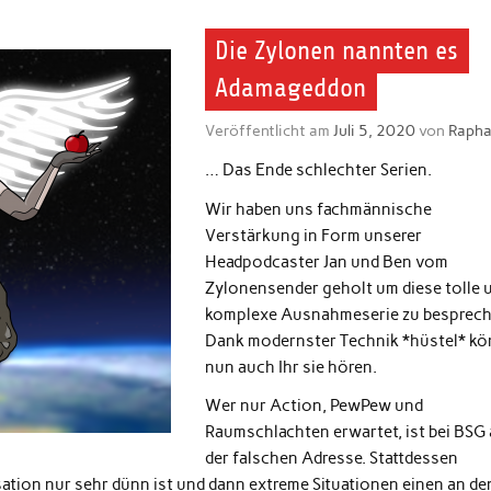
Die Zylonen nannten es
Adamageddon
Veröffentlicht am
Juli 5, 2020
von
Rapha
… Das Ende schlechter Serien.
Wir haben uns fachmännische
Verstärkung in Form unserer
Headpodcaster Jan und Ben vom
Zylonensender geholt um diese tolle 
komplexe Ausnahmeserie zu besprech
Dank modernster Technik *hüstel* kö
nun auch Ihr sie hören.
Wer nur Action, PewPew und
Raumschlachten erwartet, ist bei BSG
der falschen Adresse. Stattdessen
isation nur sehr dünn ist und dann extreme Situationen einen an de