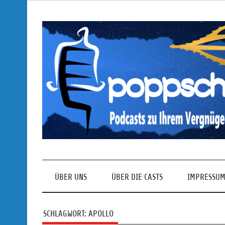
Skip
to
content
Podcasts zu Ihrem Vergnügen
ÜBER UNS
ÜBER DIE CASTS
IMPRESSUM
SCHLAGWORT:
APOLLO