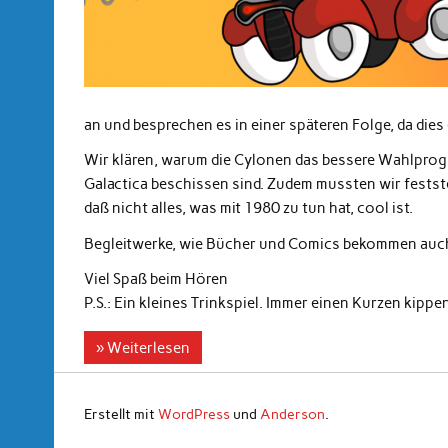
an und besprechen es in einer späteren Folge, da dies
Wir klären, warum die Cylonen das bessere Wahlpro
Galactica beschissen sind. Zudem mussten wir fests
daß nicht alles, was mit 1980 zu tun hat, cool ist.
Begleitwerke, wie Bücher und Comics bekommen auc
Viel Spaß beim Hören
P.S.: Ein kleines Trinkspiel. Immer einen Kurzen kip
» Weiterlesen
Erstellt mit
WordPress
und
Anderson
.