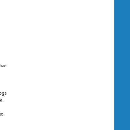
hael
roge
a.
ge