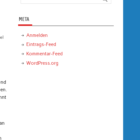
META
Anmelden
el
Eintrags-Feed
Kommentar-Feed
WordPress.org
und
en.
nnt
 an
n