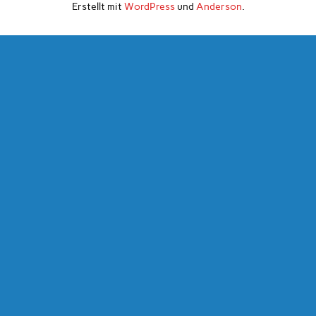
Erstellt mit
WordPress
und
Anderson
.