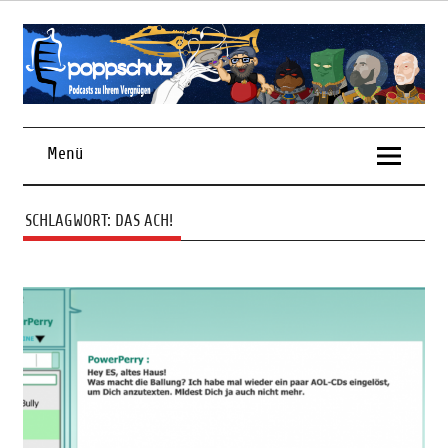
Skip
to
content
Podcasts zu Ihrem Vergnügen
Menü
SCHLAGWORT:
DAS ACH!