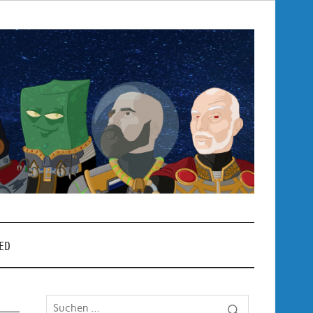
Pop
– P
ED