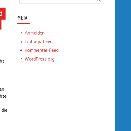
d
META
Anmelden
Eintrags-Feed
Kommentar-Feed
WordPress.org
ht
en
chte
 die
d