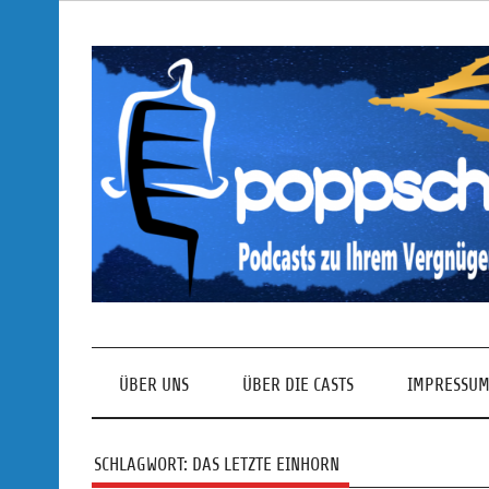
Skip
to
content
Podcasts zu Ihrem Vergnügen
ÜBER UNS
ÜBER DIE CASTS
IMPRESSUM
SCHLAGWORT:
DAS LETZTE EINHORN