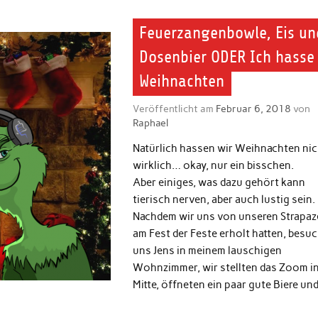
Feuerzangenbowle, Eis un
Dosenbier ODER Ich hasse
Weihnachten
Veröffentlicht am
Februar 6, 2018
von
Raphael
Natürlich hassen wir Weihnachten nic
wirklich… okay, nur ein bisschen.
Aber einiges, was dazu gehört kann
tierisch nerven, aber auch lustig sein.
Nachdem wir uns von unseren Strapaz
am Fest der Feste erholt hatten, besu
uns Jens in meinem lauschigen
Wohnzimmer, wir stellten das Zoom in
Mitte, öffneten ein paar gute Biere un