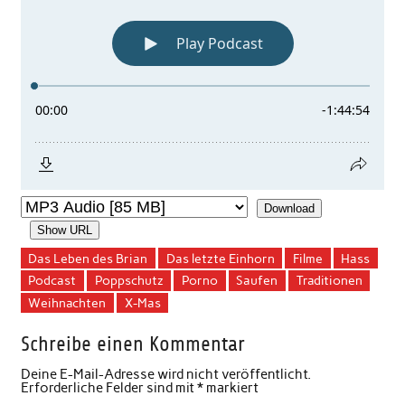
Download
Show URL
Das Leben des Brian
Das letzte Einhorn
Filme
Hass
Podcast
Poppschutz
Porno
Saufen
Traditionen
Weihnachten
X-Mas
Schreibe einen Kommentar
Deine E-Mail-Adresse wird nicht veröffentlicht.
Erforderliche Felder sind mit
*
markiert