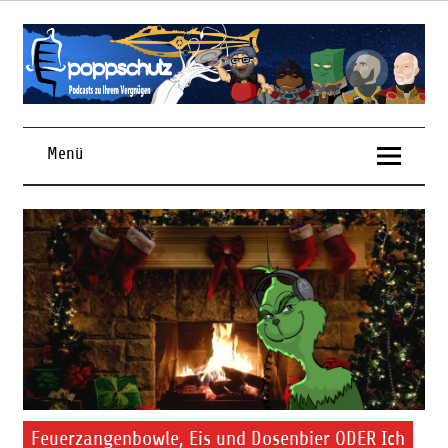
Skip
to
content
Podcasts zu Ihrem Vergnügen
Menü
Feuerzangenbowle, Eis und Dosenbier ODER Ich