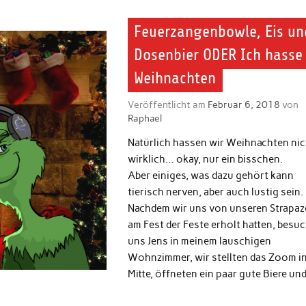
Feuerzangenbowle, Eis un
Dosenbier ODER Ich hasse
Weihnachten
Veröffentlicht am
Februar 6, 2018
von
Raphael
Natürlich hassen wir Weihnachten nic
wirklich… okay, nur ein bisschen.
Aber einiges, was dazu gehört kann
tierisch nerven, aber auch lustig sein.
Nachdem wir uns von unseren Strapaz
am Fest der Feste erholt hatten, besu
uns Jens in meinem lauschigen
Wohnzimmer, wir stellten das Zoom in
Mitte, öffneten ein paar gute Biere un