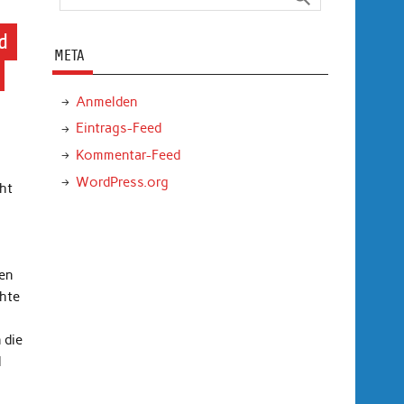
d
META
Anmelden
Eintrags-Feed
Kommentar-Feed
WordPress.org
ht
en
chte
 die
d