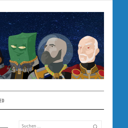
Pop
– P
ED