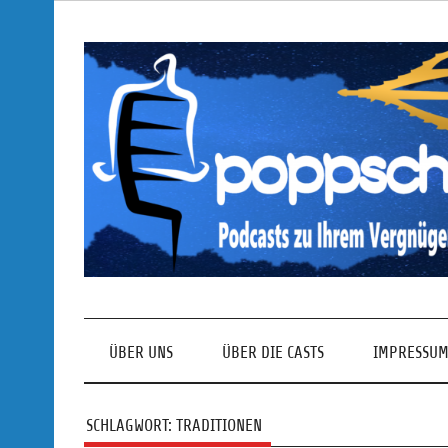
Skip
to
content
Podcasts zu Ihrem Vergnügen
ÜBER UNS
ÜBER DIE CASTS
IMPRESSUM
SCHLAGWORT:
TRADITIONEN