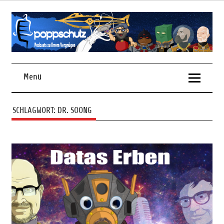
Skip
to
content
Podcasts zu Ihrem Vergnügen
Menü
SCHLAGWORT:
DR. SOONG