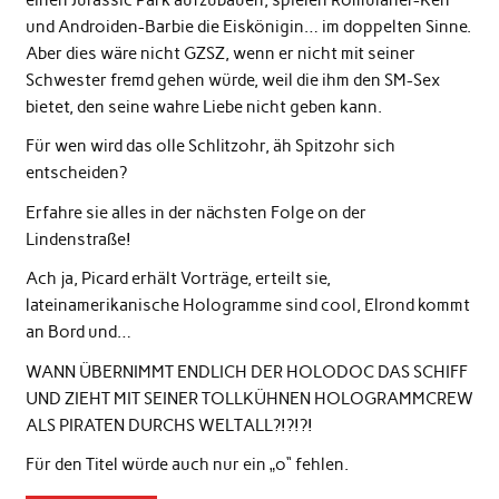
einen Jurassic Park aufzubauen, spielen Romulaner-Ken
und Androiden-Barbie die Eiskönigin… im doppelten Sinne.
Aber dies wäre nicht GZSZ, wenn er nicht mit seiner
Schwester fremd gehen würde, weil die ihm den SM-Sex
bietet, den seine wahre Liebe nicht geben kann.
Für wen wird das olle Schlitzohr, äh Spitzohr sich
entscheiden?
Erfahre sie alles in der nächsten Folge on der
Lindenstraße!
Ach ja, Picard erhält Vorträge, erteilt sie,
lateinamerikanische Hologramme sind cool, Elrond kommt
an Bord und…
WANN ÜBERNIMMT ENDLICH DER HOLODOC DAS SCHIFF
UND ZIEHT MIT SEINER TOLLKÜHNEN HOLOGRAMMCREW
ALS PIRATEN DURCHS WELTALL?!?!?!
Für den Titel würde auch nur ein „o“ fehlen.