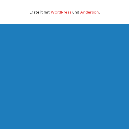
Erstellt mit
WordPress
und
Anderson
.