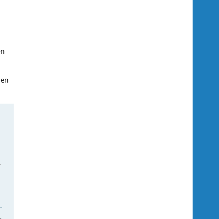
en
gen