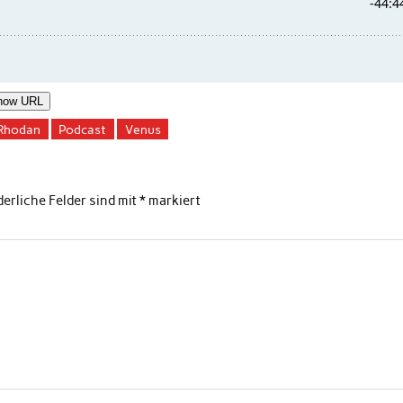
how URL
 Rhodan
Podcast
Venus
derliche Felder sind mit
*
markiert