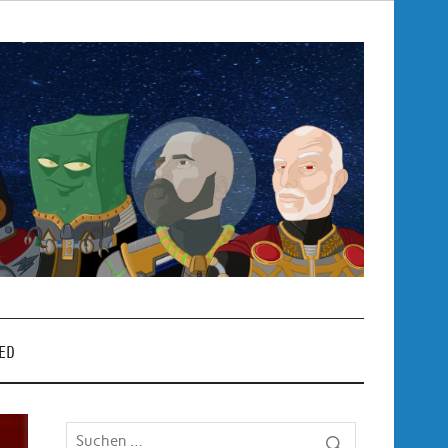
Pop
– P
ED