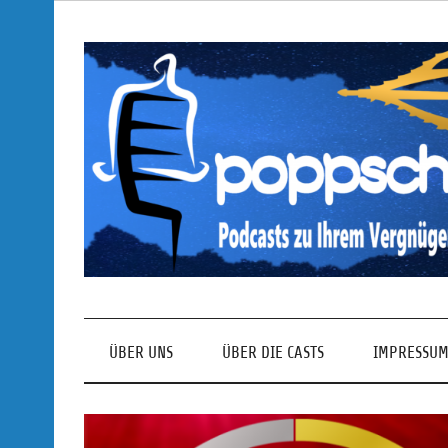
Skip
to
content
Podcasts zu Ihrem Vergnügen
ÜBER UNS
ÜBER DIE CASTS
IMPRESSUM