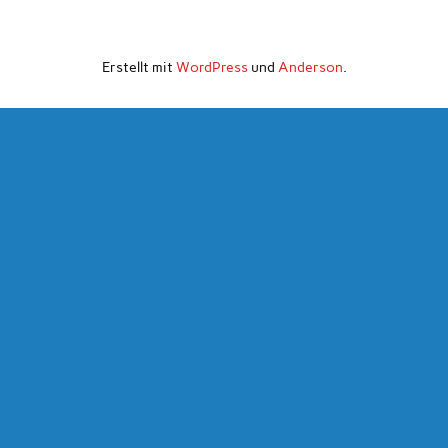
Erstellt mit
WordPress
und
Anderson
.