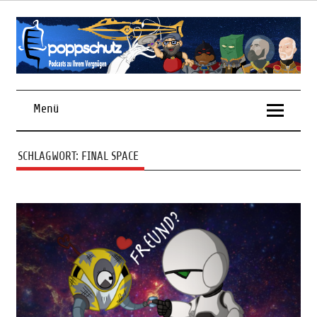
Skip
to
content
Podcasts zu Ihrem Vergnügen
Menü
SCHLAGWORT:
FINAL SPACE