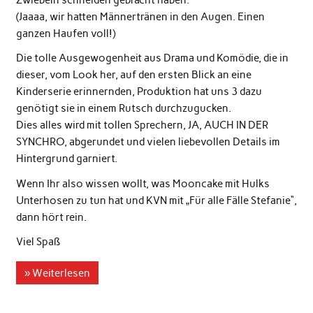
Zwiebeln schneiden gebracht haben.
(Jaaaa, wir hatten Männertränen in den Augen. Einen
ganzen Haufen voll!)
Die tolle Ausgewogenheit aus Drama und Komödie, die in
dieser, vom Look her, auf den ersten Blick an eine
Kinderserie erinnernden, Produktion hat uns 3 dazu
genötigt sie in einem Rutsch durchzugucken.
Dies alles wird mit tollen Sprechern, JA, AUCH IN DER
SYNCHRO, abgerundet und vielen liebevollen Details im
Hintergrund garniert.
Wenn Ihr also wissen wollt, was Mooncake mit Hulks
Unterhosen zu tun hat und KVN mit „Für alle Fälle Stefanie“,
dann hört rein.
Viel Spaß
» Weiterlesen