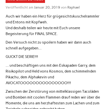
Veröffentlicht am
Januar 20, 2019
von
Raphael
Auch wir haben ein Herz für grügesichtskuschelrammler
und Entons mit Kopfweh.
Und deshalb teilen wir heute mit Euch unsere
Begeisterung für FINAL SPACE.
Den Versuch nicht zu spoilern haben wir dann auch
schnell aufgegeben…
GUCKT DIE SERIE!!!
… und beschäftigen uns mit den Eskapaden Garry, dem
Risikopilot und Held vons Kosmos, dem schimmelnden
Pikachu, dem Alphakevin und
AVOCATOOOOOOOOOOOOOOO!!!
Zwischen der Zerstörung von mittelklassigen Tacoläden
und Bomben mit coolen Flammen drauf reden wir über die
Momente, die uns am herzhaftesten zum Lachen und zum