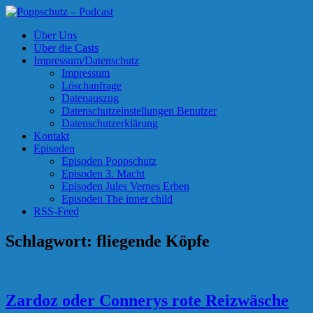
Skip
to
Poppschutz – Podcast
Podcasts zu Ihrem Vergnügen
Über Uns
content
Über die Casts
Impressum/Datenschutz
Impressum
Löschanfrage
Datenauszug
Datenschutzeinstellungen Benutzer
Datenschutzerklärung
Kontakt
Episoden
Episoden Poppschutz
Episoden 3. Macht
Episoden Jules Vernes Erben
Episoden The inner child
RSS-Feed
Schlagwort:
fliegende Köpfe
Zardoz oder Connerys rote Reizwäsche