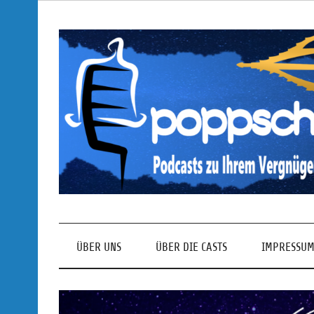
Skip
to
content
Podcasts zu Ihrem Vergnügen
ÜBER UNS
ÜBER DIE CASTS
IMPRESSUM