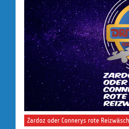
Zardoz oder Connerys rote Reizwäsc