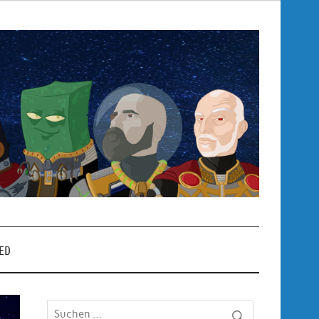
Pop
– P
ED