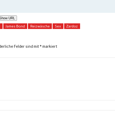
Show URL
e
James Bond
Reizwäsche
Sex
Zardoz
derliche Felder sind mit
*
markiert