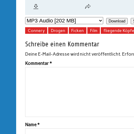
Download
Connery
Drogen
Ficken
Film
fliegende Köpf
Schreibe einen Kommentar
Deine E-Mail-Adresse wird nicht veröffentlicht.
Erfor
Kommentar
*
Name
*