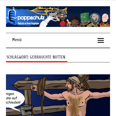
Skip
to
content
Podcasts zu Ihrem Vergnügen
Menü
SCHLAGWORT:
GEBRAUCHTE NUTTEN