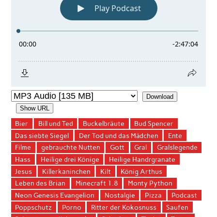
Download
Show URL
Bier
Bill und Ted
Buckelbräute
Bud Spencer
Das siebte Siegel
Der Tod und das Mädchen
Ente
Filme
gebrauchte Nutten
Gott
Gral
Gralslegende
Hass
Heilige drei Könige
Heilige Handrgranate
Jesus
Killerkaninchen
Kilt
König Arthus
Leben des Brian
Minecraft 1.8
Monty Python
Neon Genesis Evangelion
Nostalgie
Pizza
Podcast
Poppschutz
Porno
Ritter der Kokosnuss
Saufen