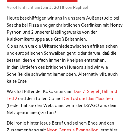
Veröffentlicht am
Juni 3, 2018
von
Raphael
Heute beschäftigen wir uns in unserem Außenstudio bei
Sascha bei Pizza und gar christlichen Getränken mit Monty
Python und 2 unserer Lieblingswerke von der
Kultkomikertruppe aus Groß Britannien.
Ob es nun um die UNterschiede zwischen afrikanischen
und europäischen Schwalben geht, oder darum, daß die
besten Ideen einfach immer in Kneipen entstehen.
In den Untiefen des britischen Humors sind wir wie
Scheiße, die schwimmt immer oben. Alternativ vllt. auch
kalte Ente.
Was hat Ritter der Kokosnuss mit
Das 7. Siegel
,
Bill und
Ted 2
und dem tollen Comic
Der Tod und das Mädchen
(Leider hat sie den Webcomic wgn. der DSVGO aus dem
Netz genommen) zu tun?
Die Ironie hinter Jesus Beruf und seinem Ende und den
Zusammenhang mit
Neon Genesis Evangelion
lernt hier