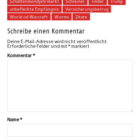
Schattenmondjahrmarkt
Schreiner
Tinder
Trump
unbefleckte Empfängnis
Versicherungsbetrug
World od Warcraft
Worms
Zitate
Schreibe einen Kommentar
Deine E-Mail-Adresse wird nicht veröffentlicht.
Erforderliche Felder sind mit
*
markiert
Kommentar
*
Name
*