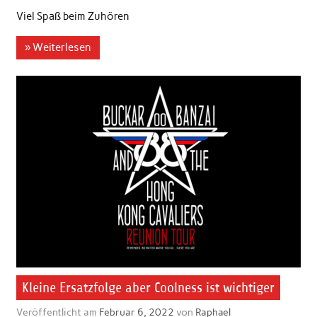
Viel Spaß beim Zuhören
» Weiterlesen
Kleine Ersatzfolge aber Coolness ist wichtiger
Veröffentlicht am
Februar 6, 2022
von
Raphael