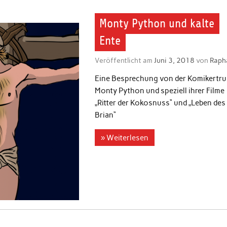
Monty Python und kalte
Ente
Veröffentlicht am
Juni 3, 2018
von
Raph
Eine Besprechung von der Komikertr
Monty Python und speziell ihrer Filme
„Ritter der Kokosnuss“ und „Leben des
Brian“
» Weiterlesen