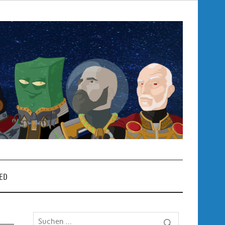
Pop
– P
ED