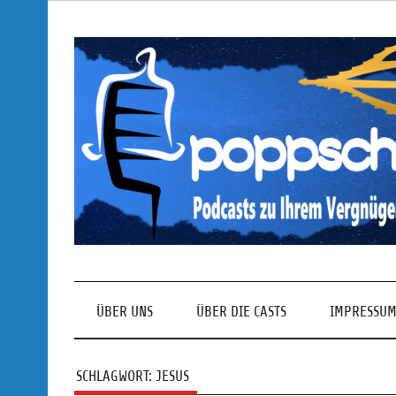
Skip
to
content
Podcasts zu Ihrem Vergnügen
ÜBER UNS
ÜBER DIE CASTS
IMPRESSUM
SCHLAGWORT:
JESUS