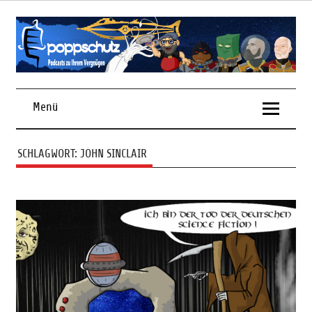
Skip
to
content
Podcasts zu Ihrem Vergnügen
Menü
SCHLAGWORT:
JOHN SINCLAIR