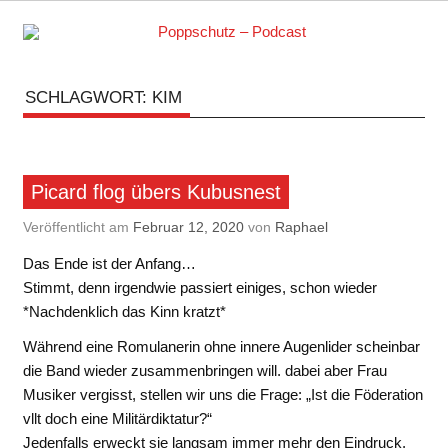
Skip
to
content
Podcasts zu Ihrem Vergnügen
SCHLAGWORT:
KIM
Picard flog übers Kubusnest
Veröffentlicht am
Februar 12, 2020
von
Raphael
Das Ende ist der Anfang…
Stimmt, denn irgendwie passiert einiges, schon wieder
*Nachdenklich das Kinn kratzt*
Während eine Romulanerin ohne innere Augenlider scheinbar
die Band wieder zusammenbringen will. dabei aber Frau
Musiker vergisst, stellen wir uns die Frage: „Ist die Föderation
vllt doch eine Militärdiktatur?“
Jedenfalls erweckt sie langsam immer mehr den Eindruck.