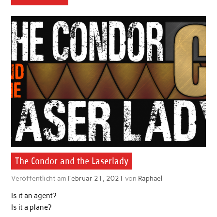
The Condor and the Laserlady
Veröffentlicht am
Februar 21, 2021
von
Raphael
Is it an agent?
Is it a plane?