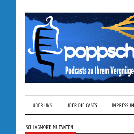
Skip
to
content
Podcasts zu Ihrem Vergnügen
ÜBER UNS
ÜBER DIE CASTS
IMPRESSUM
SCHLAGWORT:
MUTANTEN