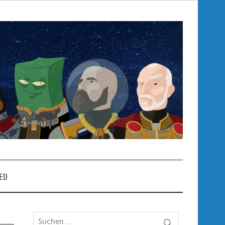
Pop
– P
ED