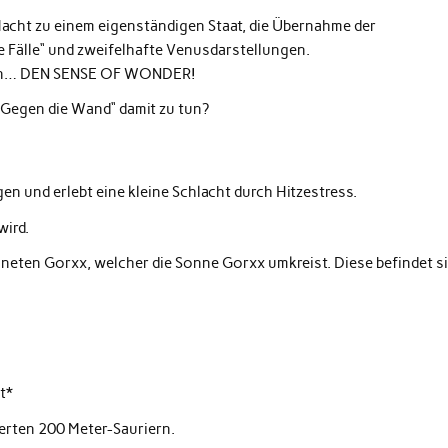
acht zu einem eigenständigen Staat, die Übernahme der
e Fälle“ und zweifelhafte Venusdarstellungen.
pern… DEN SENSE OF WONDER!
„Gegen die Wand“ damit zu tun?
n und erlebt eine kleine Schlacht durch Hitzestress.
wird.
aneten Gorxx, welcher die Sonne Gorxx umkreist. Diese befindet s
t*
erten 200 Meter-Sauriern.