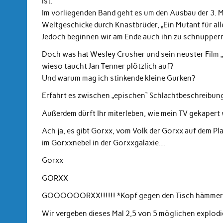
ist.
Im vorliegenden Band geht es um den Ausbau der 3. M
Weltgeschicke durch Knastbrüder, „Ein Mutant für all
Jedoch beginnen wir am Ende auch ihn zu schnup
Doch was hat Wesley Crusher und sein neuster Film 
wieso taucht Jan Tenner plötzlich auf?
Und warum mag ich stinkende kleine Gurken?
Erfahrt es zwischen „epischen“ Schlachtbeschreibunge
Außerdem dürft Ihr miterleben, wie mein TV gekapert 
Ach ja, es gibt Gorxx, vom Volk der Gorxx auf dem Pl
im Gorxxnebel in der Gorxxgalaxie…
Gorxx
GORXX
GOOOOOORXX!!!!!! *Kopf gegen den Tisch hämmer
Wir vergeben dieses Mal 2,5 von 5 möglichen explodi