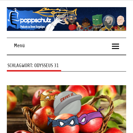
Skip
to
content
Podcasts zu Ihrem Vergnügen
Menü
SCHLAGWORT:
ODYSSEUS 31