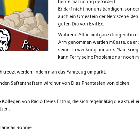
heute mal richtig gefördert.
Er darf nicht nur uns bändigen, sonde
auch ein Urgestein der Nerdszene, den
guten Dia von Evil Ed.
Während Atlan mal ganz dringend in d
Arm genommen werden müsste, da er s
seiner Erweckung nur aufs Maul kriegt
kann Perry seine Probleme nur noch m
chkreuzt werden, indem man das Fahrzeug umparkt.
enden Saftenthaftern wird nur von Dias Phantasien von dicken
llegen von Radio freies Ertrus, die sich regelmäßig die aktuelle
tzen.
chanicas Ronnie