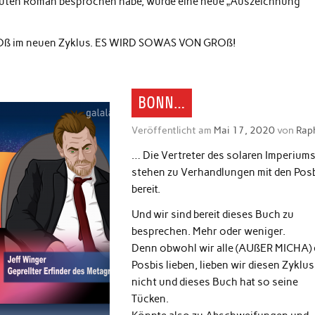
, guten Roman besprochen habe, wurde eine neue „Auszeichnung“
ROß im neuen Zyklus. ES WIRD SOWAS VON GROß!
BONN…
Veröffentlicht am
Mai 17, 2020
von
Rap
… Die Vertreter des solaren Imperium
stehen zu Verhandlungen mit den Pos
bereit.
Und wir sind bereit dieses Buch zu
besprechen. Mehr oder weniger.
Denn obwohl wir alle (AUßER MICHA) 
Posbis lieben, lieben wir diesen Zyklus
nicht und dieses Buch hat so seine
Tücken.