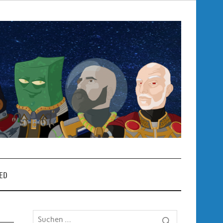
Pop
– P
ED