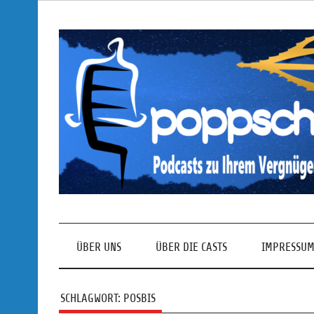
Skip
to
content
Podcasts zu Ihrem Vergnügen
ÜBER UNS
ÜBER DIE CASTS
IMPRESSUM
SCHLAGWORT:
POSBIS