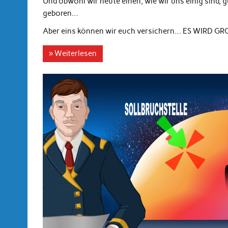
Und obwohl wir heute einen, wie wir uns einig sind
geboren…
Aber eins können wir euch versichern… ES WIRD G
» Weiterlesen