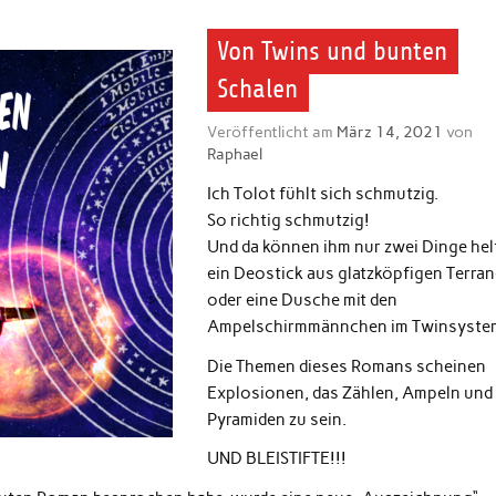
Von Twins und bunten
Schalen
Veröffentlicht am
März 14, 2021
von
Raphael
Ich Tolot fühlt sich schmutzig.
So richtig schmutzig!
Und da können ihm nur zwei Dinge hel
ein Deostick aus glatzköpfigen Terran
oder eine Dusche mit den
Ampelschirmmännchen im Twinsyste
Die Themen dieses Romans scheinen
Explosionen, das Zählen, Ampeln und
Pyramiden zu sein.
UND BLEISTIFTE!!!