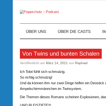
Skip
to
content
Podcasts zu Ihrem Vergnügen
ÜBER UNS
ÜBER DIE CASTS
I
Von Twins und bunten Schalen
Veröffentlicht am
März 14, 2021
von
Raphael
Ich Tolot fühlt sich schmutzig.
So richtig schmutzig!
Und da können ihm nur zwei Dinge helfen ein Deostick 
Ampelschirmmännchen im Twinsystem.
Die Themen dieses Romans scheinen Explosionen, das
UND BLEISTIFTE!!!