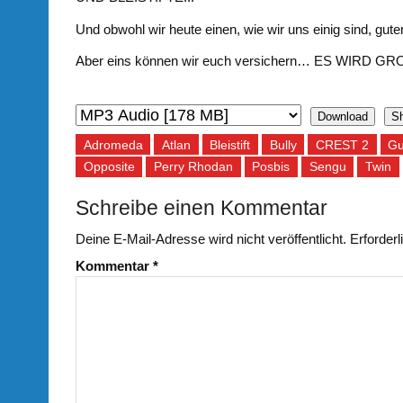
Und obwohl wir heute einen, wie wir uns einig sind, 
Aber eins können wir euch versichern… ES WIRD 
Download
S
Adromeda
Atlan
Bleistift
Bully
CREST 2
Gu
Opposite
Perry Rhodan
Posbis
Sengu
Twin
Schreibe einen Kommentar
Deine E-Mail-Adresse wird nicht veröffentlicht.
Erforderl
Kommentar
*