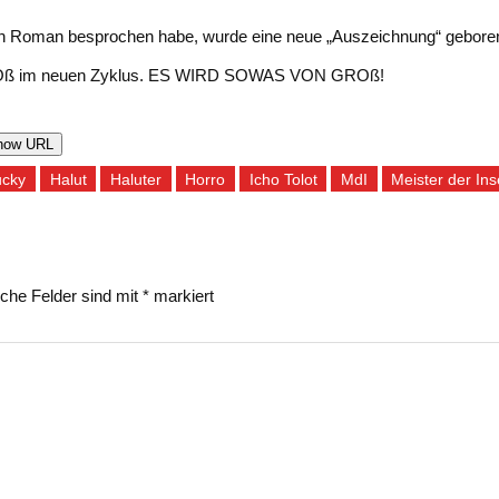
guten Roman besprochen habe, wurde eine neue „Auszeichnung“ gebor
GROß im neuen Zyklus. ES WIRD SOWAS VON GROß!
how URL
cky
Halut
Haluter
Horro
Icho Tolot
MdI
Meister der Ins
iche Felder sind mit
*
markiert