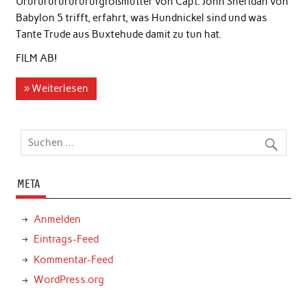
Ururururururururgroßmutter von Capt. John Sheridan von
Babylon 5 trifft, erfahrt, was Hundnickel sind und was
Tante Trude aus Buxtehude damit zu tun hat.
FILM AB!
» Weiterlesen
META
Anmelden
Eintrags-Feed
Kommentar-Feed
WordPress.org