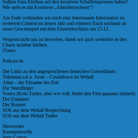
Sollten Fans Einfluss auf den kreativen Schaffensprozess haben?
Wie steht es mit Kreativen „Alleinherrschern“?
Am Ende verkünden wir noch eine interessante Information zu
weiterem Content im neuen Jahr und erinnern Euch nochmal an
unser Gewinnspiel mit dem Einsendeschluss am 15.12..
Vergesst nicht uns zu bewerten, damit wir auch weiterhin in den
Charts sichtbar bleiben.
iTunes
Podcast.de
Die Links zu den angesprochenen deutschen Genrefilmen:
Trilenium a.k.a. Aeon – Countdown im Weltall
Atlan – der Einsame der Zeit
Die Sturzflieger
Vortex (Kein Trailer, aber wer will, findet den Film gaaaanz einfach)
Der Eisplanet
Der Runner
SOS aus dem Weltall Besprechung
SOS aus dem Weltall Trailer
Shownotes
Raumpatrouille
Jerry Cotton