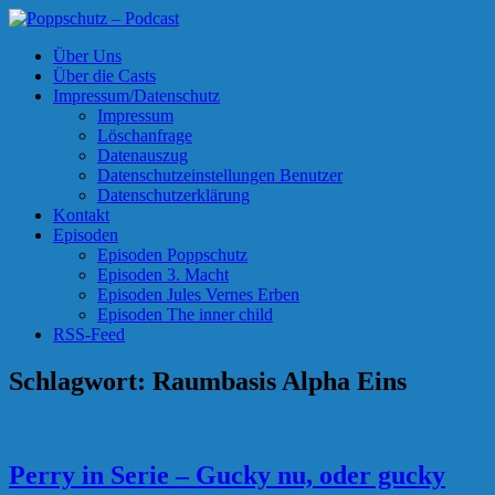
Skip
to
Poppschutz – Podcast
Podcasts zu Ihrem Vergnügen
Über Uns
content
Über die Casts
Impressum/Datenschutz
Impressum
Löschanfrage
Datenauszug
Datenschutzeinstellungen Benutzer
Datenschutzerklärung
Kontakt
Episoden
Episoden Poppschutz
Episoden 3. Macht
Episoden Jules Vernes Erben
Episoden The inner child
RSS-Feed
Schlagwort:
Raumbasis Alpha Eins
Perry in Serie – Gucky nu, oder gucky