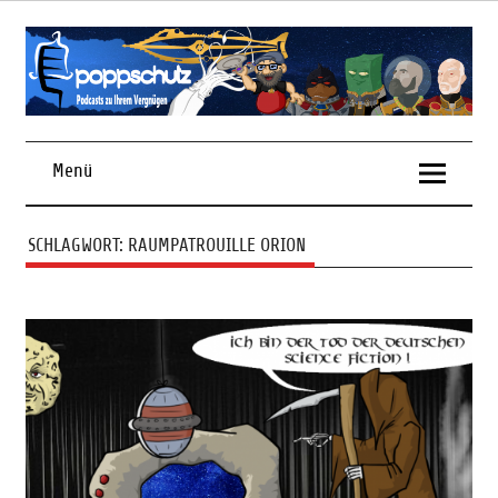
Skip
to
content
Podcasts zu Ihrem Vergnügen
Menü
SCHLAGWORT:
RAUMPATROUILLE ORION