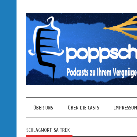
Skip
to
content
Podcasts zu Ihrem Vergnügen
ÜBER UNS
ÜBER DIE CASTS
IMPRESSUM
SCHLAGWORT:
SA TREK