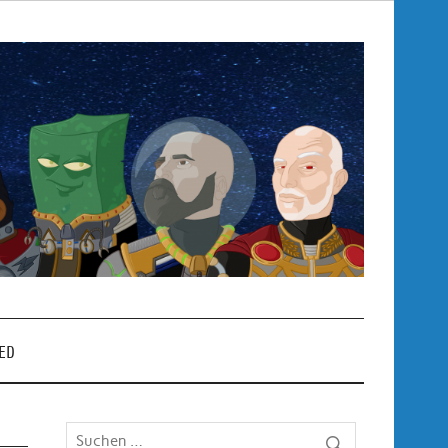
Pop
– P
ED