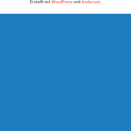
Erstellt mit
WordPress
und
Anderson
.