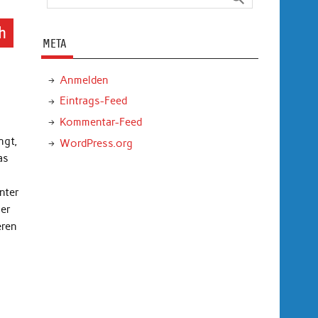
h
META
Anmelden
Eintrags-Feed
Kommentar-Feed
ngt,
WordPress.org
as
nter
ler
eren