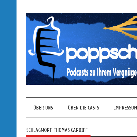
Skip
to
content
Podcasts zu Ihrem Vergnügen
ÜBER UNS
ÜBER DIE CASTS
IMPRESSUM
SCHLAGWORT:
THOMAS CARDIFF