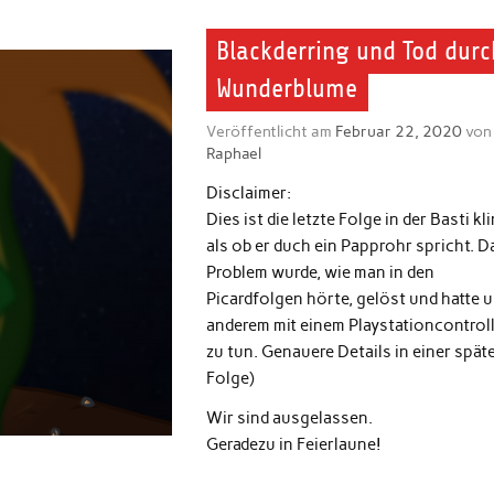
Blackderring und Tod durc
Wunderblume
Veröffentlicht am
Februar 22, 2020
von
Raphael
Disclaimer:
Dies ist die letzte Folge in der Basti kli
als ob er duch ein Papprohr spricht. D
Problem wurde, wie man in den
Picardfolgen hörte, gelöst und hatte u
anderem mit einem Playstationcontrol
zu tun. Genauere Details in einer spät
Folge)
Wir sind ausgelassen.
Geradezu in Feierlaune!