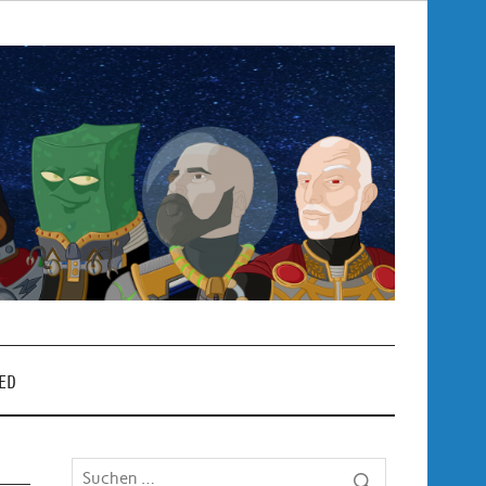
Pop
– P
ED