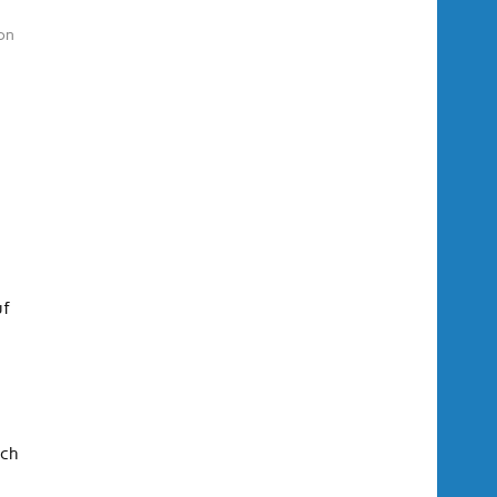
on
uf
uch