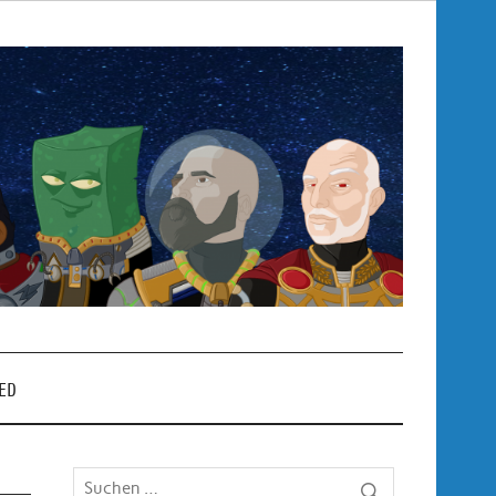
Pop
– P
ED