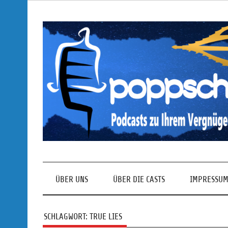
Skip
to
content
Podcasts zu Ihrem Vergnügen
ÜBER UNS
ÜBER DIE CASTS
IMPRESSUM
SCHLAGWORT:
TRUE LIES