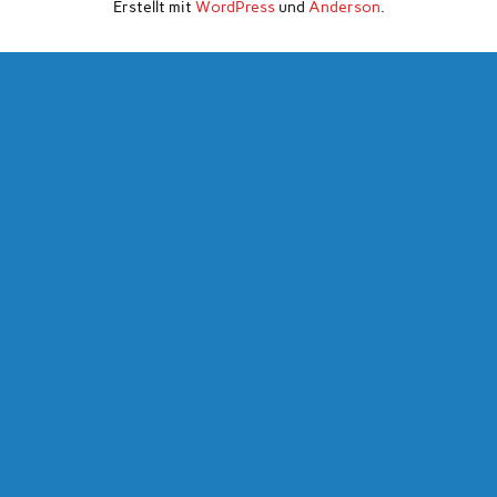
Erstellt mit
WordPress
und
Anderson
.