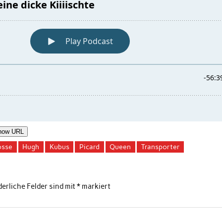
how URL
osse
Hugh
Kubus
Picard
Queen
Transporter
derliche Felder sind mit
*
markiert