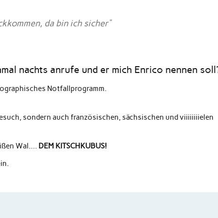
kkommen, da bin ich sicher“
al nachts anrufe und er mich Enrico nennen soll
olographisches Notfallprogramm.
esuch, sondern auch französischen, sächsischen und viiiiiiiielen
eißen Wal….
DEM KITSCHKUBUS!
in.