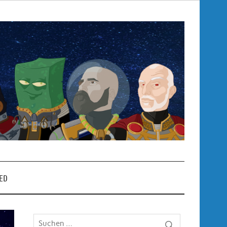
Pop
– P
ED