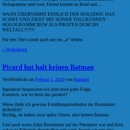
Hologramme sind cool, Elrond kommt an Bord und…
WANN ÜBERNIMMT ENDLICH DER HOLODOC DAS
SCHIFF UND ZIEHT MIT SEINER TOLLKÜHNEN
HOLOGRAMMCREW ALS PIRATEN DURCHS
WELTALL?!?!?!
Für den Titel würde auch nur ein „o“ fehlen.
» Weiterlesen
Picard hat halt keinen Batman
Veröffentlicht am
Februar 2, 2020
von
Raphael
Irgendwie besprechen wir jetzt doch jeder Folge.
Komisch, wie ist denn das passiert?
Wieso finde ich gewisse Ermittlungsmethoden der Romulaner
lächerlich?
Richtig, sie haben zwar spitze Ohren, aber keinen Batman.
Und auch wenn Atlan Romulaner auf der Pikerprise war und Kim
auf ewig Fähnrich ehrenhalber sein wird, fragen wir uns eins: