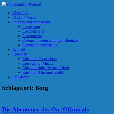
Skip
to
Poppschutz – Podcast
Podcasts zu Ihrem Vergnügen
Über Uns
content
Über die Casts
Impressum/Datenschutz
Impressum
Löschanfrage
Datenauszug
Datenschutzeinstellungen Benutzer
Datenschutzerklärung
Kontakt
Episoden
Episoden Poppschutz
Episoden 3. Macht
Episoden Jules Vernes Erben
Episoden The inner child
RSS-Feed
Schlagwort:
Borg
Die Abenteuer des On-/Offmirals