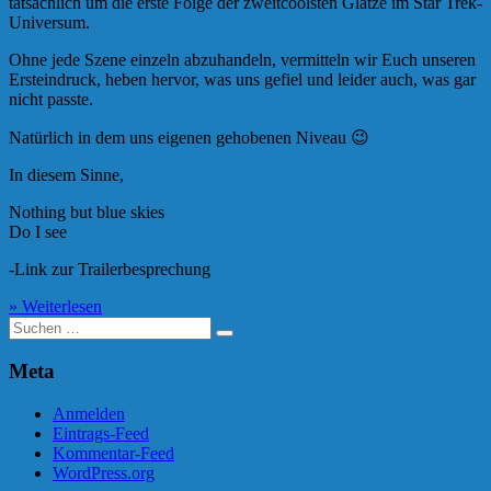
tatsächlich um die erste Folge der zweitcoolsten Glatze im Star Trek-
Universum.
Ohne jede Szene einzeln abzuhandeln, vermitteln wir Euch unseren
Ersteindruck, heben hervor, was uns gefiel und leider auch, was gar
nicht passte.
Natürlich in dem uns eigenen gehobenen Niveau 😉
In diesem Sinne,
Nothing but blue skies
Do I see
-Link zur Trailerbesprechung
» Weiterlesen
Suche
nach:
Meta
Anmelden
Eintrags-Feed
Kommentar-Feed
WordPress.org