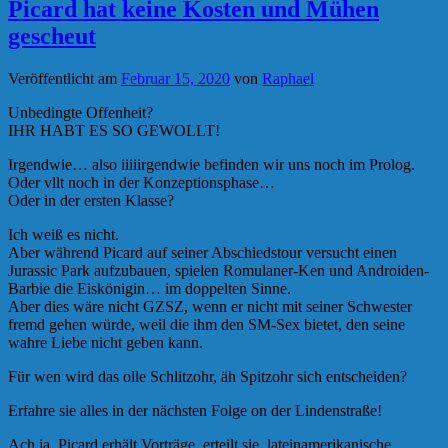
Picard hat keine Kosten und Mühen
gescheut
Veröffentlicht am
Februar 15, 2020
von
Raphael
Unbedingte Offenheit?
IHR HABT ES SO GEWOLLT!
Irgendwie… also iiiiirgendwie befinden wir uns noch im Prolog.
Oder vllt noch in der Konzeptionsphase…
Oder in der ersten Klasse?
Ich weiß es nicht.
Aber während Picard auf seiner Abschiedstour versucht einen
Jurassic Park aufzubauen, spielen Romulaner-Ken und Androiden-
Barbie die Eiskönigin… im doppelten Sinne.
Aber dies wäre nicht GZSZ, wenn er nicht mit seiner Schwester
fremd gehen würde, weil die ihm den SM-Sex bietet, den seine
wahre Liebe nicht geben kann.
Für wen wird das olle Schlitzohr, äh Spitzohr sich entscheiden?
Erfahre sie alles in der nächsten Folge on der Lindenstraße!
Ach ja, Picard erhält Vorträge, erteilt sie, lateinamerikanische