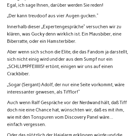
Egal, ich sage Ihnen, darüber werden Sie reden!
„Der kann treudoof aus vier Augen gucken.“
Innerhalb dieser „Expertengespräche“ versuchen wir zu
klären, was Gucky denn wirklich ist. Ein Mausbiber, eine
Biberratte, oder ein Hamsterbiber.
Aber wenn sich schon die Elite, die das Fandom ja darstellt,
sich nicht einig wird und der aus dem Sumpf nur ein
„SCHLUMPFEIIIIIS! ertönt, einigen wir uns auf einen
Crackbiber.
„Sogar (Sergant) Adolf, der nur eine Seite vorkommt, wäre
interessanter gewesen, als Tifflor!“
Auch wenn Ralf Gespräche vor der Nerdwand hält, daß Tiff
doch nie eine Chance hat, wünschten wir, daß es mit ihm,
wie mit den Tonspuren vom Discovery Panel wäre…
einfach vergessen.
Oder das plötzlich der Haialarm erklingen würde und die