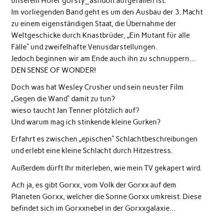
unserem Hörer gorsty_ashdon aufgefallen ist.
Im vorliegenden Band geht es um den Ausbau der 3. Macht
zu einem eigenständigen Staat, die Übernahme der
Weltgeschicke durch Knastbrüder, „Ein Mutant für alle
Fälle“ und zweifelhafte Venusdarstellungen.
Jedoch beginnen wir am Ende auch ihn zu schnuppern…
DEN SENSE OF WONDER!
Doch was hat Wesley Crusher und sein neuster Film
„Gegen die Wand“ damit zu tun?
wieso taucht Jan Tenner plötzlich auf?
Und warum mag ich stinkende kleine Gurken?
Erfahrt es zwischen „epischen“ Schlachtbeschreibungen
und erlebt eine kleine Schlacht durch Hitzestress.
Außerdem dürft Ihr miterleben, wie mein TV gekapert wird.
Ach ja, es gibt Gorxx, vom Volk der Gorxx auf dem
Planeten Gorxx, welcher die Sonne Gorxx umkreist. Diese
befindet sich im Gorxxnebel in der Gorxxgalaxie…