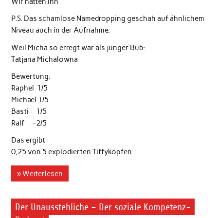
Wir hatten ihn
P.S. Das schamlose Namedropping geschah auf ähnlichem
Niveau auch in der Aufnahme.
Weil Micha so erregt war als junger Bub:
Tatjana Michalowna
Bewertung:
Raphel 1/5
Michael 1/5
Basti 1/5
Ralf -2/5
Das ergibt
0,25 von 5 explodierten Tiffyköpfen
» Weiterlesen
Der Unausstehliche – Der soziale Kompetenz-