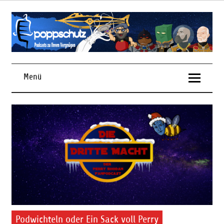
Skip
to
content
Podcasts zu Ihrem Vergnügen
Menü
Podwichteln oder Ein Sack voll Perry