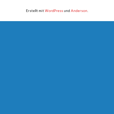
Erstellt mit
WordPress
und
Anderson
.