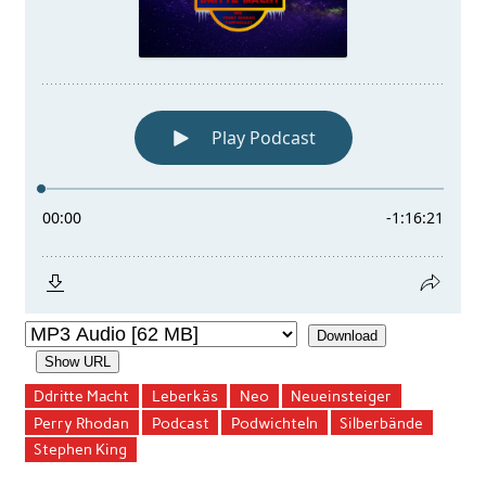
Download
Show URL
Ddritte Macht
Leberkäs
Neo
Neueinsteiger
Perry Rhodan
Podcast
Podwichteln
Silberbände
Stephen King