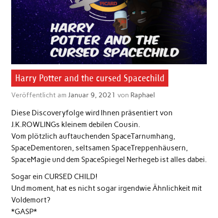
Harry Potter and the cursed Spacechild
Veröffentlicht am
Januar 9, 2021
von
Raphael
Diese Discoveryfolge wird Ihnen präsentiert von
J.K.ROWLINGs kleinem debilen Cousin.
Vom plötzlich auftauchenden SpaceTarnumhang,
SpaceDementoren, seltsamen SpaceTreppenhäusern,
SpaceMagie und dem SpaceSpiegel Nerhegeb ist alles dabei.
Sogar ein CURSED CHILD!
Und moment, hat es nicht sogar irgendwie Ähnlichkeit mit
Voldemort?
*GASP*