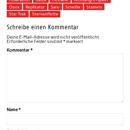
Osira
Replikator
Saru
Scheiße
Stamets
Star Trek
Sternenflotte
Schreibe einen Kommentar
Deine E-Mail-Adresse wird nicht veröffentlicht.
Erforderliche Felder sind mit
*
markiert
Kommentar
*
Name
*