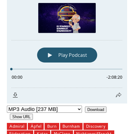
Download
Show URL
Admiral
Äpfel
Burn
Burnham
Discovery
Föderation
Katze
McClane
Nichtangriffspakt