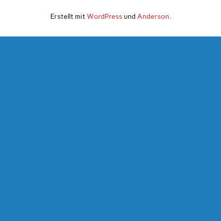
Erstellt mit
WordPress
und
Anderson
.