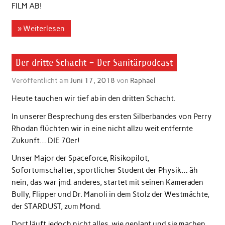
FILM AB!
» Weiterlesen
Der dritte Schacht – Der Sanitärpodcast
Veröffentlicht am
Juni 17, 2018
von
Raphael
Heute tauchen wir tief ab in den dritten Schacht.
In unserer Besprechung des ersten Silberbandes von Perry
Rhodan flüchten wir in eine nicht allzu weit entfernte
Zukunft… DIE 70er!
Unser Major der Spaceforce, Risikopilot,
Sofortumschalter, sportlicher Student der Physik… äh
nein, das war jmd. anderes, startet mit seinen Kameraden
Bully, Flipper und Dr. Manoli in dem Stolz der Westmächte,
der STARDUST, zum Mond.
Dort läuft jedoch nicht alles, wie geplant und sie machen