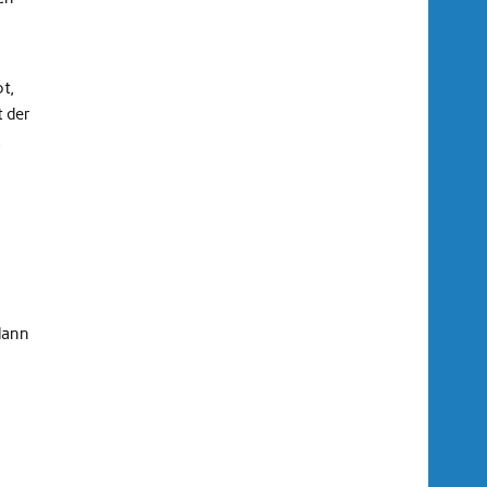
t,
 der
,
dann