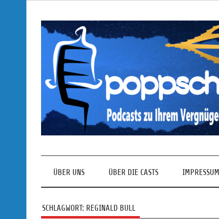
Skip
to
content
Podcasts zu Ihrem Vergnügen
ÜBER UNS
ÜBER DIE CASTS
IMPRESSUM
SCHLAGWORT:
REGINALD BULL