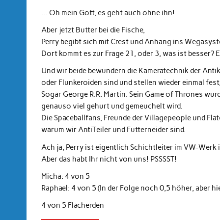
… Oh mein Gott, es geht auch ohne ihn!
Aber jetzt Butter bei die Fische,
Perry begibt sich mit Crest und Anhang ins Wegasyste
Dort kommt es zur Frage 21, oder 3, was ist besser? E
Und wir beide bewundern die Kameratechnik der Antik
oder Flunkeroiden sind und stellen wieder einmal fes
Sogar George R.R. Martin. Sein Game of Thrones wurde
genauso viel gehurt und gemeuchelt wird.
Die Spaceballfans, Freunde der Villagepeople und Fla
warum wir AntiTeiler und Futterneider sind.
Ach ja, Perry ist eigentlich Schichtleiter im VW-Werk 
Aber das habt Ihr nicht von uns! PSSSST!
Micha: 4 von 5
Raphael: 4 von 5 (In der Folge noch 0,5 höher, aber hie
4 von 5 Flacherden