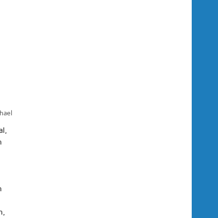
hael
al,
h
n
n,