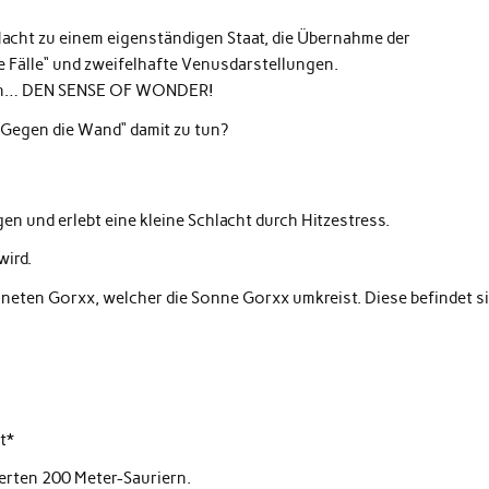
acht zu einem eigenständigen Staat, die Übernahme der
e Fälle“ und zweifelhafte Venusdarstellungen.
pern… DEN SENSE OF WONDER!
„Gegen die Wand“ damit zu tun?
n und erlebt eine kleine Schlacht durch Hitzestress.
wird.
aneten Gorxx, welcher die Sonne Gorxx umkreist. Diese befindet s
t*
erten 200 Meter-Sauriern.