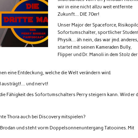
wir in eine nicht allzu weit entfernte
Zukunft… DIE 70er!
Unser Major der Spaceforce, Risikopilo
Sofortumschalter, sportlicher Student
Physik… äh nein, das war jmd. anderes
startet mit seinen Kameraden Bully,
Flipper und Dr. Manoli in dem Stolz der
chen eine Entdeckung, welche die Welt verändern wird.
d austrägt!… und nervt!
 die Fähigkeit des Sofortumschalters Perry steigern kann. Wird er 
te Thora auch bei Discovery mitspielen?
m Brodan und steht vorm Doppelsonnenuntergang Tatooines. Mit