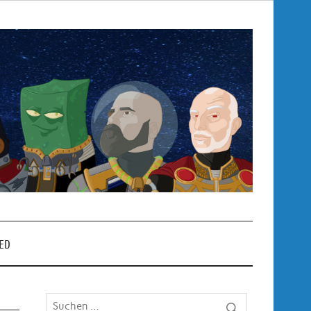
Pop
– P
ED