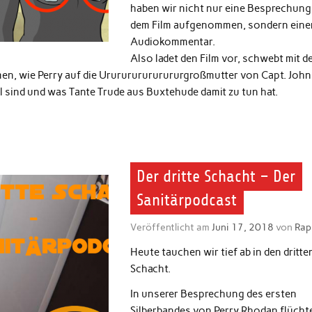
haben wir nicht nur eine Besprechung
dem Film aufgenommen, sondern eine
Audiokommentar.
Also ladet den Film vor, schwebt mit d
en, wie Perry auf die Ururururururururgroßmutter von Capt. John
el sind und was Tante Trude aus Buxtehude damit zu tun hat.
Der dritte Schacht – Der
Sanitärpodcast
Veröffentlicht am
Juni 17, 2018
von
Rap
Heute tauchen wir tief ab in den dritte
Schacht.
In unserer Besprechung des ersten
Silberbandes von Perry Rhodan flücht