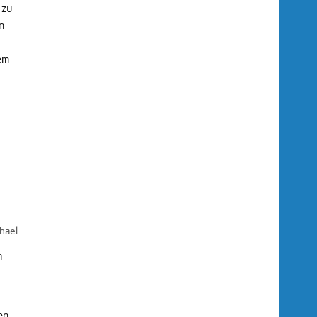
 zu
n
em
hael
n
en