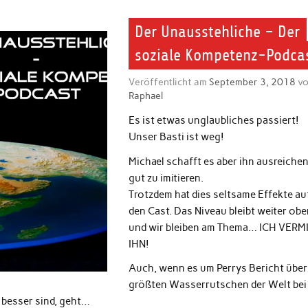
Der Unausstehliche – Der
soziale Kompetenz-Podca
Veröffentlicht am
September 3, 2018
vo
Raphael
Es ist etwas unglaubliches passiert!
Unser Basti ist weg!
Michael schafft es aber ihn ausreiche
gut zu imitieren.
Trotzdem hat dies seltsame Effekte au
den Cast. Das Niveau bleibt weiter obe
und wir bleiben am Thema… ICH VERM
IHN!
Auch, wenn es um Perrys Bericht über
größten Wasserrutschen der Welt bei
 besser sind, geht…