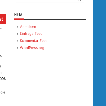
META
st
Anmelden
n
Eintrags-Feed
Kommentar-Feed
WordPress.org
nd
f
n
ISSE
 die