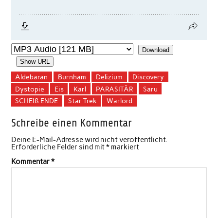
Download
Show URL
Aldebaran
Burnham
Delizium
Discovery
Dystopie
Eis
Karl
PARASITÄR
Saru
SCHEIß ENDE
Star Trek
Warlord
Schreibe einen Kommentar
Deine E-Mail-Adresse wird nicht veröffentlicht.
Erforderliche Felder sind mit
*
markiert
Kommentar
*