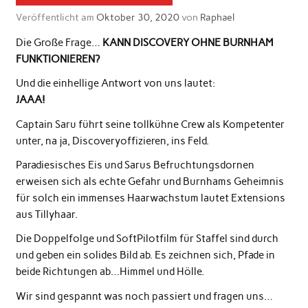
Veröffentlicht am
Oktober 30, 2020
von
Raphael
Die Große Frage…
KANN DISCOVERY OHNE BURNHAM
FUNKTIONIEREN?
Und die einhellige Antwort von uns lautet:
JAAA!
Captain Saru führt seine tollkühne Crew als Kompetenter
unter, na ja, Discoveryoffizieren, ins Feld.
Paradiesisches Eis und Sarus Befruchtungsdornen
erweisen sich als echte Gefahr und Burnhams Geheimnis
für solch ein immenses Haarwachstum lautet Extensions
aus Tillyhaar.
Die Doppelfolge und SoftPilotfilm für Staffel sind durch
und geben ein solides Bild ab. Es zeichnen sich, Pfade in
beide Richtungen ab…Himmel und Hölle.
Wir sind gespannt was noch passiert und fragen uns…